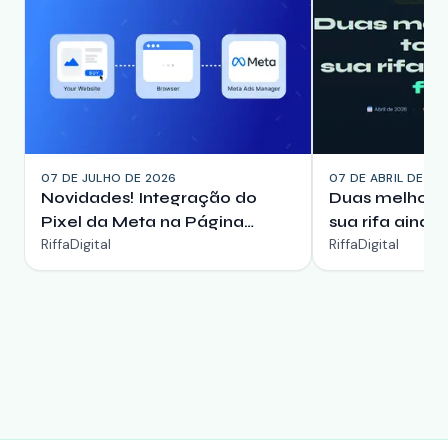
07 DE JULHO DE 2026
07 DE ABRIL DE 20
Novidades! Integração do
Duas melhori
Pixel da Meta na Página
sua rifa ainda
RiffaDigital
RiffaDigital
Pública da Sua Rifa