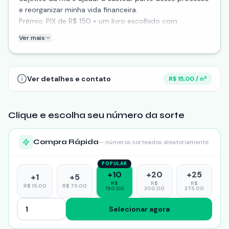
e reorganizar minha vida financeira.
Prêmio: PIX de R$ 150 + um livro escolhido com
curadoria pessoal.
Ver mais
Sorteio em 20/01.
Ver detalhes e contato
R$ 15,00 / nº
Clique e escolha seu número da sorte
Compra Rápida
— números sorteados aleatoriamente
POPULAR
+
10
+
20
+
25
+
1
+
5
R$
R$
R$
R$
15.00
R$
75.00
150.00
300.00
375.00
Selecionar agora