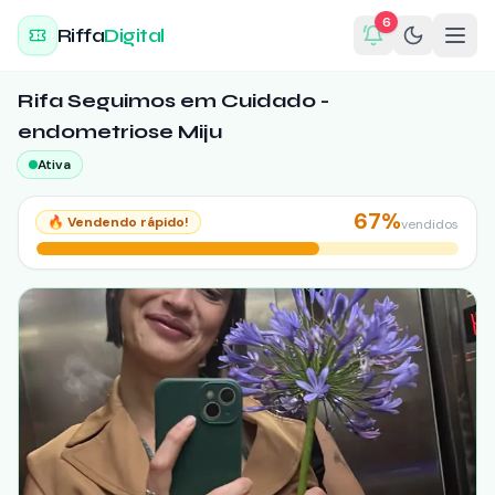
6
Riffa
Digital
Rifa Seguimos em Cuidado -
endometriose Miju
Ativa
67
%
🔥
Vendendo rápido!
vendidos