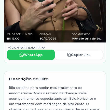
VALOR POR NÚMERO
CRIAÇÃO
ORGANIZADOR
R$
15.00
30/12/2025
Michelle Julia de Sousa
COMPARTILHAR RIFA
WhatsApp
Copiar Link
Descrição da Rifa
Rifa solidária para apoiar meu tratamento de
endometriose. Após o retorno da doença, iniciei
acompanhamento especializado em Belo Horizonte e
um tratamento com medicação de alto custo. O
objetivo da rifa é ajudar a custear parte desse processo