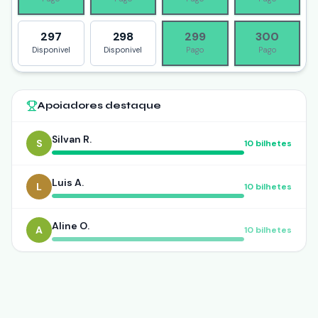
297
298
299
300
Disponivel
Disponivel
Pago
Pago
Apoiadores destaque
Silvan R.
S
10
bilhetes
Luis A.
L
10
bilhetes
Aline O.
A
10
bilhetes