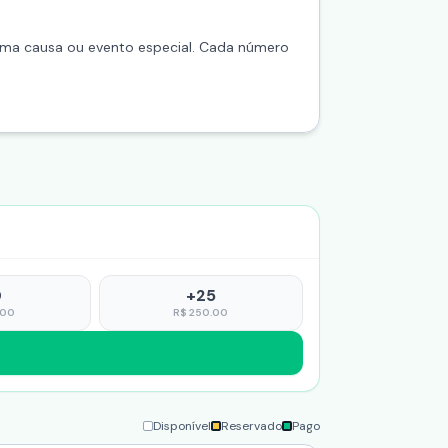
 uma causa ou evento especial. Cada número
0
+
25
.00
R$
250.00
Disponível
Reservado
Pago