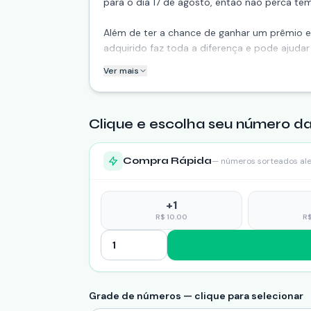
para o dia 17 de agosto, então não perca te
Além de ter a chance de ganhar um prêmio em
adquirido faz toda a diferença e pode ajudar
Ver mais
Compartilhe essa
Clique e escolha seu número da
Compra Rápida
— números sorteados al
+
1
R$
10.00
R
Grade de números — clique para selecionar