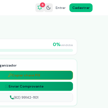
6
Entrar
Cadastrar
0
%
vendidos
ganizador
Copiar chave PIX
Enviar Comprovante
(62) 99142-1101