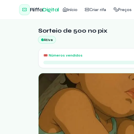
Riffa
Digital
Início
Criar rifa
Preços
Sorteio de 500 no pix
Ativa
🎟️
Números vendidos