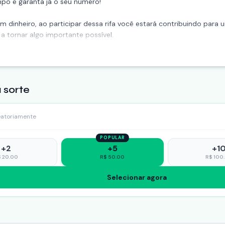
mpo e garanta já o seu número!
 dinheiro, ao participar dessa rifa você estará contribuindo para
 a tornar algo importante possível.
 sorte
eatoriamente
POPULAR
+
2
+
5
+
1
$
20.00
R$
50.00
R$
100
Selecionar agora