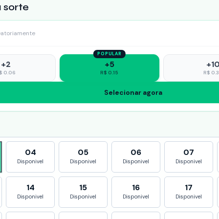
 sorte
eatoriamente
POPULAR
+
2
+
5
+
1
$
0.06
R$
0.15
R$
0.
Selecionar agora
04
05
06
07
Disponivel
Disponivel
Disponivel
Disponivel
14
15
16
17
Disponivel
Disponivel
Disponivel
Disponivel