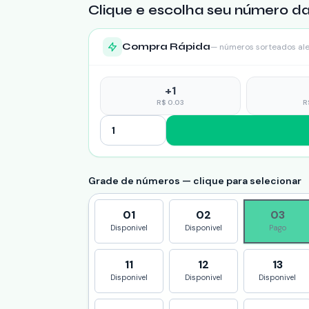
Clique e escolha seu número da
Compra Rápida
— números sorteados al
+
1
R$
0.03
R
Grade de números — clique para selecionar
01
02
03
Disponivel
Disponivel
Pago
11
12
13
Disponivel
Disponivel
Disponivel