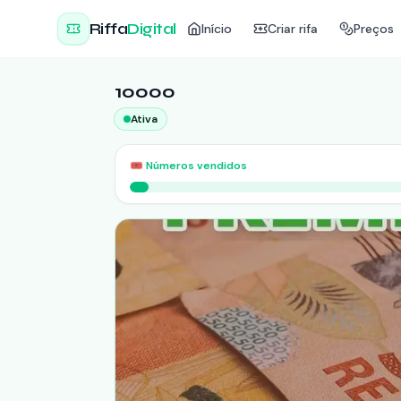
Riffa
Digital
Início
Criar rifa
Preços
10000
Ativa
🎟️
Números vendidos