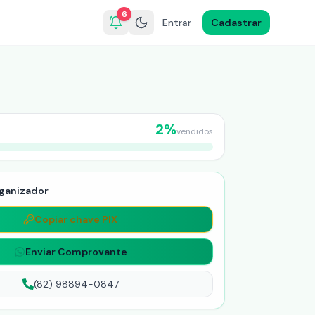
6
Entrar
Cadastrar
2
%
vendidos
ganizador
Copiar chave PIX
Enviar Comprovante
(82) 98894-0847