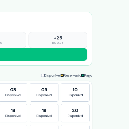
0
+
25
30
R$
0.75
Disponível
Reservado
Pago
08
09
10
Disponivel
Disponivel
Disponivel
18
19
20
Disponivel
Disponivel
Disponivel