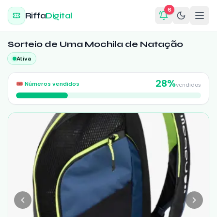
6
Riffa
Digital
Sorteio de Uma Mochila de Natação
Ativa
28
%
🎟️
Números vendidos
vendidos