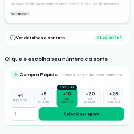
sensacional para transportar todo o seu equipamento
de natação. 🏊‍♂️🥽
Ver mais
Imagine carregar suas nadadeiras, óculos, touca e tudo
mais de forma prática e organizada.
Ver detalhes e contato
R$ 20,00 / nº
Clique e escolha seu número da sorte
Compra Rápida
— números sorteados aleatoriamente
POPULAR
+
5
+
10
+
20
+
25
+
1
R$
R$
R$
R$
R$
20.00
100.00
200.00
400.00
500.00
Selecionar agora