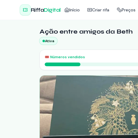
Riffa
Digital
Início
Criar rifa
Preços
Ação entre amigos da Beth
Ativa
🎟️
Números vendidos