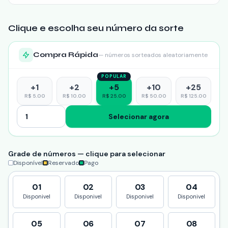
Clique e escolha seu número da sorte
Compra Rápida
— números sorteados aleatoriamente
POPULAR
+
1
+
2
+
5
+
10
+
25
R$
5.00
R$
10.00
R$
25.00
R$
50.00
R$
125.00
Selecionar agora
Grade de números — clique para selecionar
Disponível
Reservado
Pago
01
02
03
04
Disponivel
Disponivel
Disponivel
Disponivel
05
06
07
08