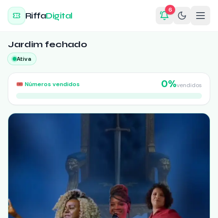
6
Riffa
Digital
Jardim fechado
Ativa
0
%
🎟️
Números vendidos
vendidos