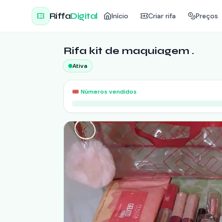
Riffa
Digital
Início
Criar rifa
Preços
Rifa kit de maquiagem .
Ativa
🎟️
Números vendidos