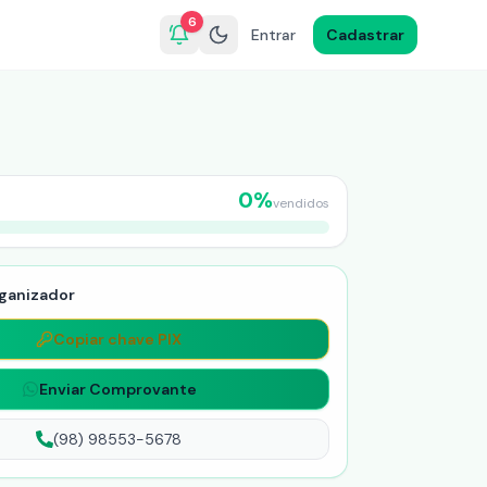
6
Entrar
Cadastrar
0
%
vendidos
ganizador
Copiar chave PIX
Enviar Comprovante
(98) 98553-5678