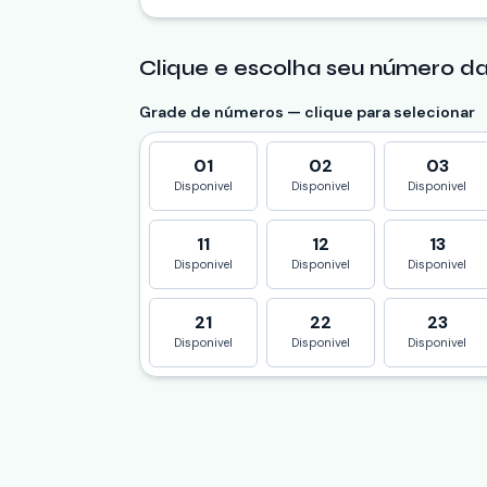
Clique e escolha seu número da
Grade de números — clique para selecionar
01
02
03
Disponivel
Disponivel
Disponivel
11
12
13
Disponivel
Disponivel
Disponivel
21
22
23
Disponivel
Disponivel
Disponivel