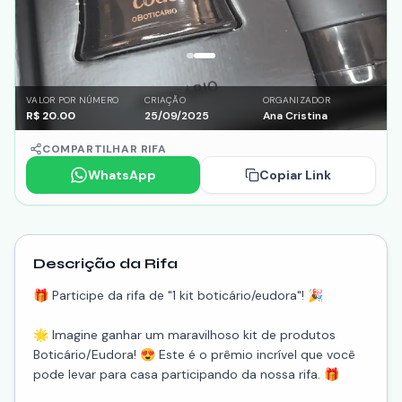
VALOR POR NÚMERO
CRIAÇÃO
ORGANIZADOR
R$
20.00
25/09/2025
Ana Cristina
COMPARTILHAR RIFA
WhatsApp
Copiar Link
Descrição da Rifa
🎁 Participe da rifa de "1 kit boticário/eudora"! 🎉
🌟 Imagine ganhar um maravilhoso kit de produtos
Boticário/Eudora! 😍 Este é o prêmio incrível que você
pode levar para casa participando da nossa rifa. 🎁