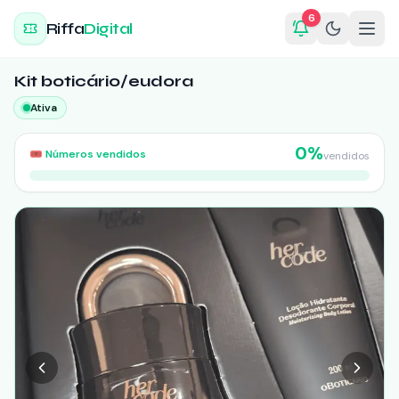
6
Riffa
Digital
Kit boticário/eudora
Ativa
0
%
🎟️
Números vendidos
vendidos