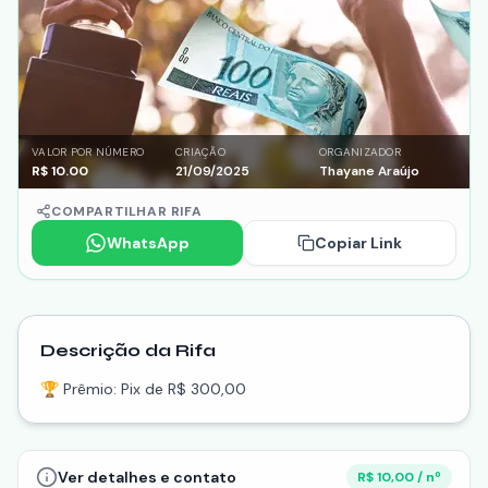
VALOR POR NÚMERO
CRIAÇÃO
ORGANIZADOR
R$
10.00
21/09/2025
Thayane Araújo
COMPARTILHAR RIFA
WhatsApp
Copiar Link
Descrição da Rifa
🏆 Prêmio: Pix de R$ 300,00
Ver detalhes e contato
R$ 10,00 / nº