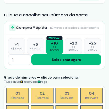
Clique e escolha seu número da sorte
Compra Rápida
— números sorteados aleatoriamente
POPULAR
+
10
+
20
+
25
+
1
+
5
R$
R$
R$
R$
10.00
R$
50.00
100.00
200.00
250.00
Selecionar agora
Grade de números — clique para selecionar
Disponível
Reservado
Pago
01
02
03
04
Reservado
Reservado
Reservado
Reservado