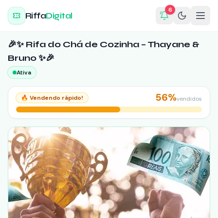
6
Riffa
Digital
🎉✨ Rifa do Chá de Cozinha – Thayane &
Bruno ✨🎉
Ativa
56
%
🔥
Vendendo rápido!
vendidos