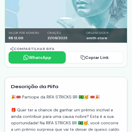
VALOR POR NÚMERO
CRIAÇÃO
ORGANIZADOR
R$
12.00
21/09/2025
smith store
COMPARTILHAR RIFA
WhatsApp
Copiar Link
Descrição da Rifa
🎉🎟️ Participe da RIFA STRICKS BR 🇧🇷🥳 🎟️🎉
🎁 Quer ter a chance de ganhar um prêmio incrível e
ainda contribuir para uma causa nobre? Esta é a sua
oportunidade! Na RIFA STRICKS BR 🇧🇷🥳, você concorre
a um prêmio surpresa que vai te deixar de queixo caído.