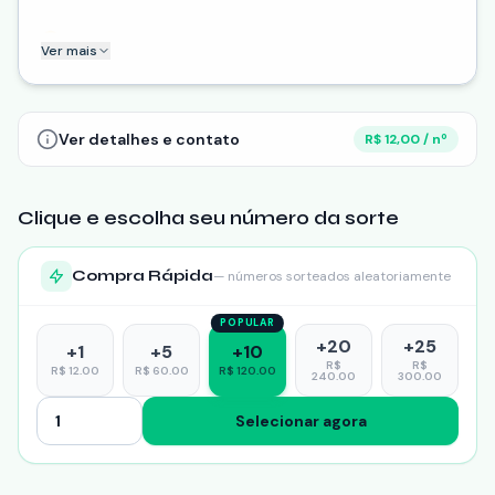
🤩 Imagine só, com apenas um número você pode ser o
Ver mais
sortudo a levar para casa esse prêmio dos sonhos.
Além disso, ao participar da rifa,
Ver detalhes e contato
R$ 12,00 / nº
Clique e escolha seu número da sorte
Compra Rápida
— números sorteados aleatoriamente
POPULAR
+
20
+
25
+
1
+
5
+
10
R$
R$
R$
12.00
R$
60.00
R$
120.00
240.00
300.00
Selecionar agora