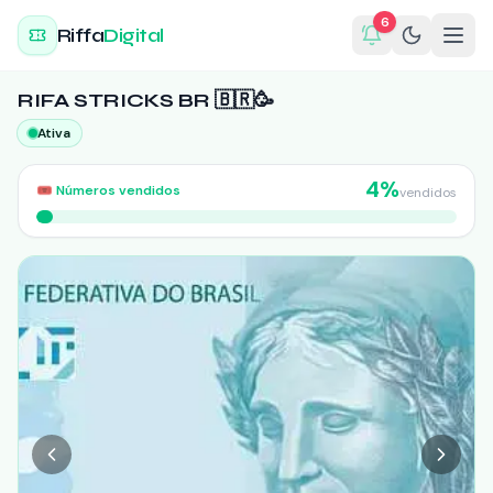
6
Riffa
Digital
RIFA STRICKS BR 🇧🇷🥳
Ativa
4
%
🎟️
Números vendidos
vendidos