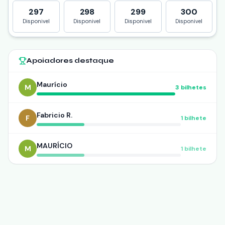
297
298
299
300
Disponivel
Disponivel
Disponivel
Disponivel
Apoiadores destaque
Maurício
M
3
bilhetes
Fabricio R.
F
1
bilhete
MAURÍCIO
M
1
bilhete