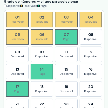
Grade de números — clique para selecionar
Disponível
Reservado
Pago
01
02
03
04
Reservado
Reservado
Reservado
Reservado
05
06
07
08
Reservado
Reservado
Pago
Disponivel
09
10
11
12
Disponivel
Disponivel
Disponivel
Disponivel
13
14
15
16
Disponivel
Pago
Disponivel
Disponivel
17
18
19
20
Pago
Disponivel
Disponivel
Disponivel
21
22
23
24