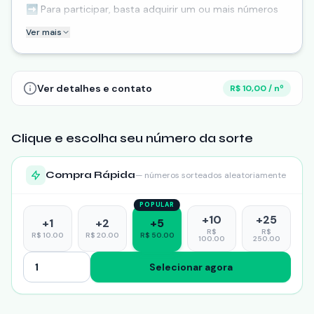
➡️ Para participar, basta adquirir um ou mais números
da rifa. A chave Pix para pagamento é: 21 97684 8698.
Ver mais
Ao participar, você não só concorre a um prêmio
incrível, mas também contribui para uma causa nobre /
evento especial (se aplicável). Cada número comprado
Ver detalhes e contato
R$ 10,00 / nº
representa um gesto de solidariedade e aj
Clique e escolha seu número da sorte
Compra Rápida
— números sorteados aleatoriamente
POPULAR
+
10
+
25
+
1
+
2
+
5
R$
R$
R$
10.00
R$
20.00
R$
50.00
100.00
250.00
Selecionar agora