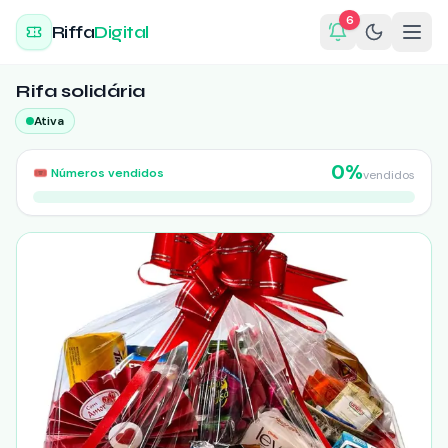
6
Riffa
Digital
Rifa solidária
Ativa
0
%
🎟️
Números vendidos
vendidos