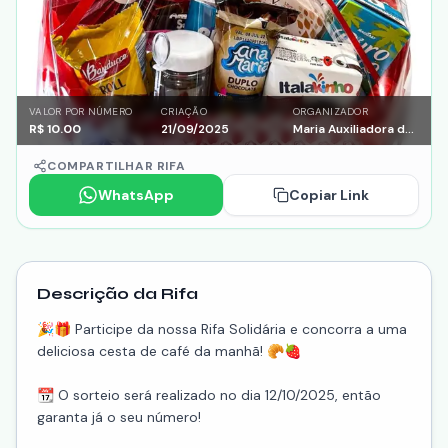
VALOR POR NÚMERO
CRIAÇÃO
ORGANIZADOR
R$
10.00
21/09/2025
Maria Auxiliadora de Paula
COMPARTILHAR RIFA
WhatsApp
Copiar Link
Descrição da Rifa
🎉🎁 Participe da nossa Rifa Solidária e concorra a uma
deliciosa cesta de café da manhã! 🥐🍓
📆 O sorteio será realizado no dia 12/10/2025, então
garanta já o seu número!