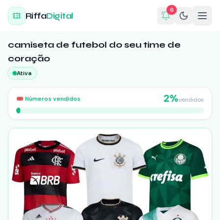
6
Riffa
Digital
camiseta de futebol do seu time de
coração
Ativa
2
%
🎟️
Números vendidos
vendidos