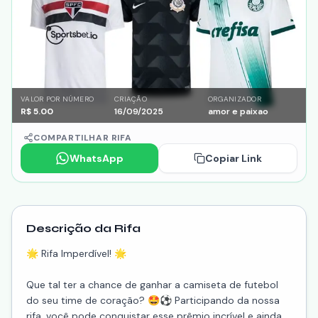
VALOR POR NÚMERO
CRIAÇÃO
ORGANIZADOR
R$
5.00
16/09/2025
amor e paixao
COMPARTILHAR RIFA
WhatsApp
Copiar Link
Descrição da Rifa
🌟 Rifa Imperdível! 🌟
Que tal ter a chance de ganhar a camiseta de futebol
do seu time de coração? 🤩⚽️ Participando da nossa
rifa, você pode conquistar esse prêmio incrível e ainda