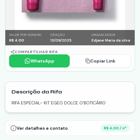
VALOR POR NÚMERO
CRIAÇÃO
ORGANIZADOR
R$
4.00
13/09/2025
Edjane Maria da silva
COMPARTILHAR RIFA
WhatsApp
Copiar Link
Descrição da Rifa
RIFA ESPECIAL- KIT EGEO DOLCE O'BOTICÁRIO
Ver detalhes e contato
R$ 4,00 / nº