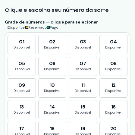
Clique e escolha seu número da sorte
Grade de números — clique para selecionar
Disponível
Reservado
Pago
01
02
03
04
Disponivel
Disponivel
Disponivel
Disponivel
05
06
07
08
Disponivel
Disponivel
Disponivel
Disponivel
09
10
11
12
Disponivel
Disponivel
Disponivel
Disponivel
13
14
15
16
Disponivel
Disponivel
Disponivel
Disponivel
17
18
19
20
Disponivel
Disponivel
Disponivel
Disponivel