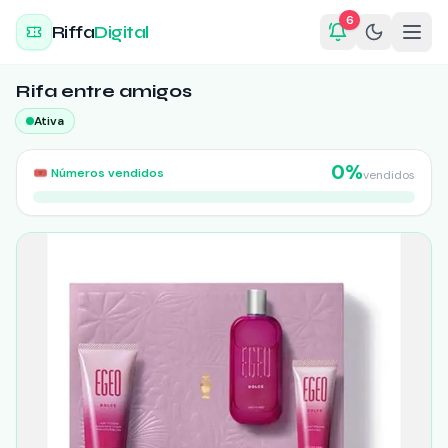
6
Riffa
Digital
Rifa entre amigos
Ativa
0
%
🎟️
Números vendidos
vendidos