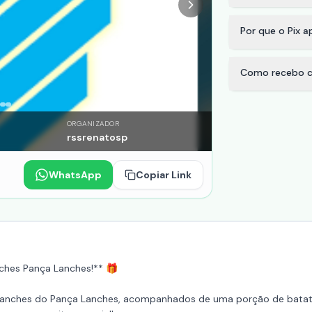
Por que o Pix 
Como recebo c
ORGANIZADOR
rssrenatosp
WhatsApp
Copiar Link
anches Pança Lanches!** 🎁
s lanches do Pança Lanches, acompanhados de uma porção de batatas