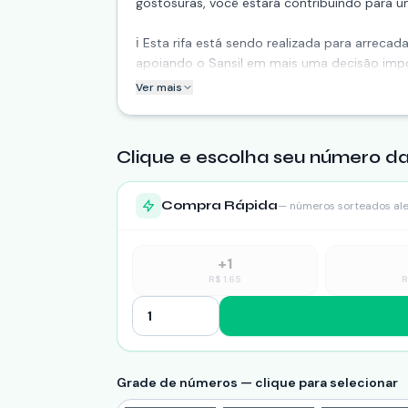
gostosuras, você estará contribuindo para u
ℹ️ Esta rifa está sendo realizada para arrec
apoiando o Sansil em mais uma decisão imp
Ver mais
Clique e escolha seu número da
Compra Rápida
— números sorteados al
+
1
R$
1.65
Grade de números — clique para selecionar