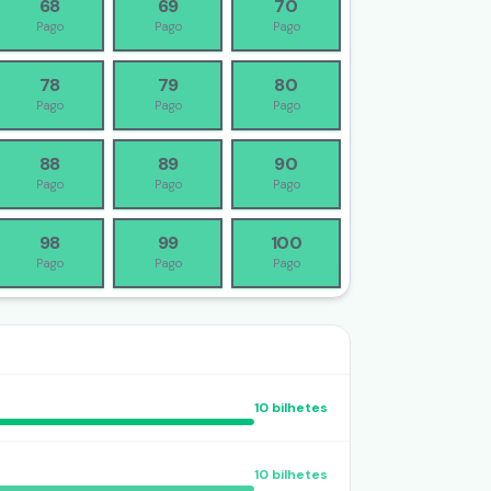
68
69
70
Pago
Pago
Pago
78
79
80
Pago
Pago
Pago
88
89
90
Pago
Pago
Pago
98
99
100
Pago
Pago
Pago
10
bilhetes
10
bilhetes