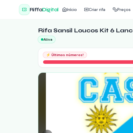
Riffa
Digital
Início
Criar rifa
Preços
Rifa Sansil Loucos Kit 6 La
Ativa
⚡
Últimos números!