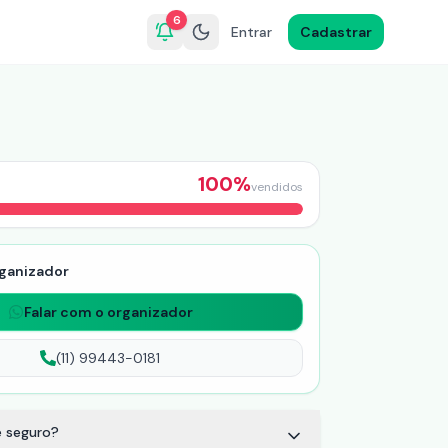
6
Entrar
Cadastrar
100
%
vendidos
ganizador
Falar com o organizador
(11) 99443-0181
 seguro?