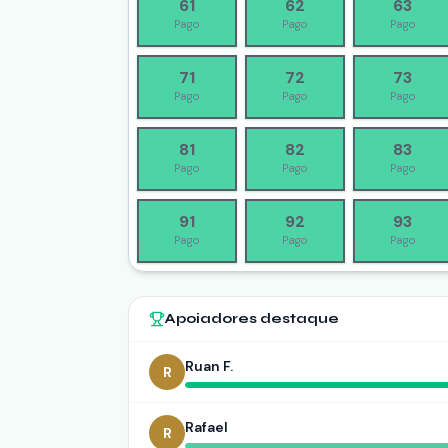
61
62
63
Pago
Pago
Pago
71
72
73
Pago
Pago
Pago
81
82
83
Pago
Pago
Pago
91
92
93
Pago
Pago
Pago
Apoiadores destaque
Ruan F.
R
Rafael
R