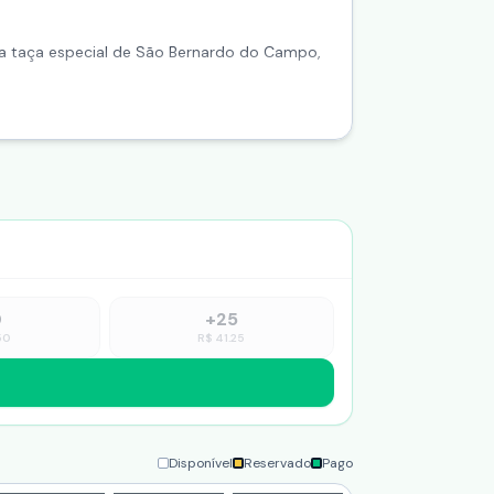
l da taça especial de São Bernardo do Campo,
0
+
25
50
R$
41.25
Disponível
Reservado
Pago