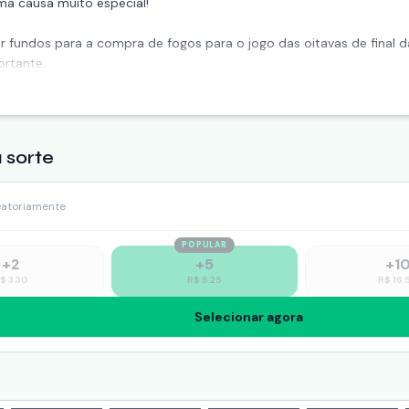
ma causa muito especial!
adar fundos para a compra de fogos para o jogo das oitavas de fina
ortante.
 sorte
eatoriamente
POPULAR
+
2
+
5
+
1
R$
3.30
R$
8.25
R$
16.
Selecionar agora