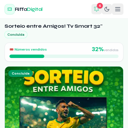
6
Riffa
Digital
Sorteio entre Amigos! Tv Smart 32"
Concluída
32
%
🎟️
Números vendidos
vendidos
Concluída