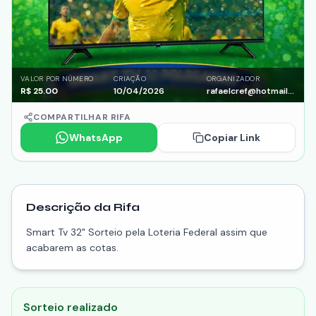
VALOR POR NÚMERO
CRIAÇÃO
ORGANIZADOR
R$
25.00
10/04/2026
rafaelcref@hotmail.com
COMPARTILHAR RIFA
WhatsApp
Copiar Link
Descrição da Rifa
Smart Tv 32" Sorteio pela Loteria Federal assim que
acabarem as cotas.
Sorteio realizado