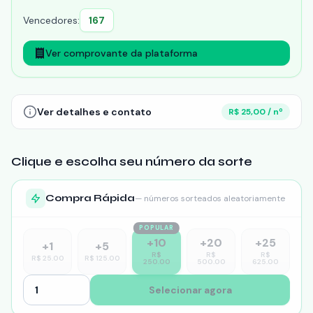
Vencedores:
167
Ver comprovante da plataforma
Ver detalhes e contato
R$ 25,00 / nº
Clique e escolha seu número da sorte
Compra Rápida
— números sorteados aleatoriamente
POPULAR
+
10
+
20
+
25
+
1
+
5
R$
R$
R$
R$
25.00
R$
125.00
250.00
500.00
625.00
Selecionar agora