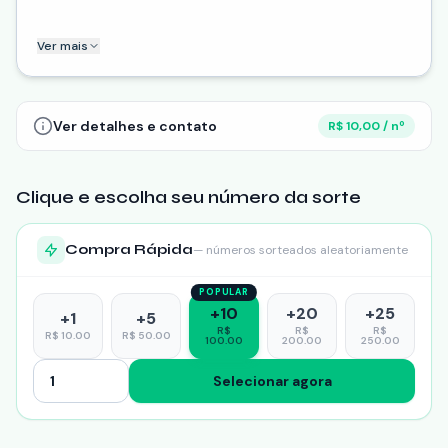
Ao comprar um número da rifa, você não só concorre a
Ver mais
esse incrível prêmio, mas também contribui
diretamente para o tratamento da Jully. Cada
participação é um passo a mais rumo ao sucesso dessa
causa tão nobre.
Ver detalhes e contato
R$ 10,00 / nº
Clique e escolha seu número da sorte
Compra Rápida
— números sorteados aleatoriamente
POPULAR
+
10
+
20
+
25
+
1
+
5
R$
R$
R$
R$
10.00
R$
50.00
100.00
200.00
250.00
Selecionar agora