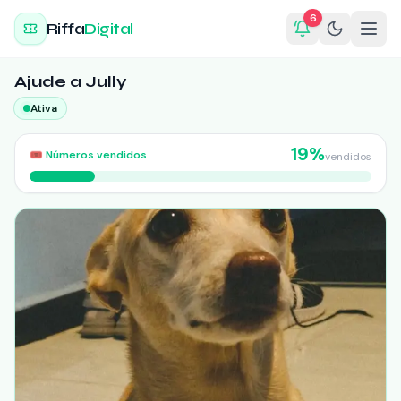
6
Riffa
Digital
Ajude a Jully
Ativa
19
%
🎟️
Números vendidos
vendidos