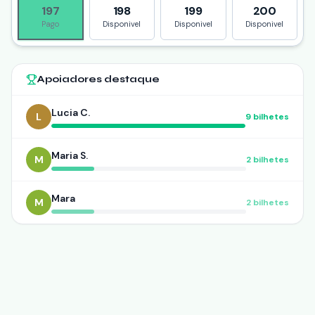
197
198
199
200
Pago
Disponivel
Disponivel
Disponivel
Apoiadores destaque
Lucia C.
L
9
bilhetes
Maria S.
M
2
bilhetes
Mara
M
2
bilhetes