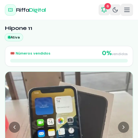
6
Riffa
Digital
Hipone 11
Ativa
0
%
🎟️
Números vendidos
vendidos