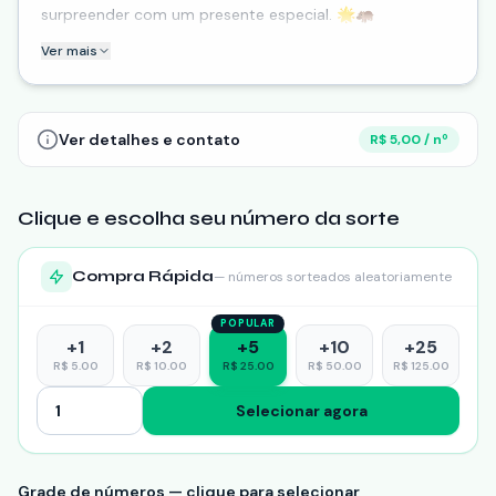
surpreender com um presente especial. 🌟🦛
Ver mais
🎟️ Adquira seus números já e aumente suas chances de
ganhar! Cada número comprado não só te coloca mais
perto do prêmio, como também contribui para uma
causa nob
Ver detalhes e contato
R$ 5,00 / nº
Clique e escolha seu número da sorte
Compra Rápida
— números sorteados aleatoriamente
POPULAR
+
1
+
2
+
5
+
10
+
25
R$
5.00
R$
10.00
R$
25.00
R$
50.00
R$
125.00
Selecionar agora
Grade de números — clique para selecionar