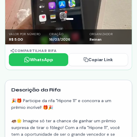
VALOR POR NÚMERO
CRIAÇÃO
ORGANIZADOR
R$
5.00
16/03/2026
Reinan
COMPARTILHAR RIFA
WhatsApp
Copiar Link
Descrição da Rifa
🎉🎁 Participe da rifa "Hipone 11" e concorra a um
prêmio incrível! 🎁🎉
🦛🌟 Imagine só ter a chance de ganhar um prêmio
surpresa de tirar o fôlego! Com a rifa "Hipone 11", você
tem a oportunidade de ser o grande vencedor e se