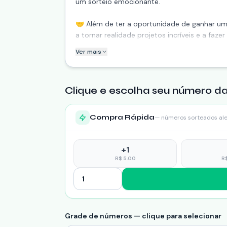
um sorteio emocionante.
🤝 Além de ter a oportunidade de ganhar um
a tornar realidade projetos incríveis e a fazer
Ver mais
🎁 Não perca tempo! Adquira seus números 
Clique e escolha seu número da
Compra Rápida
— números sorteados al
+
1
R$
5.00
R
Grade de números — clique para selecionar