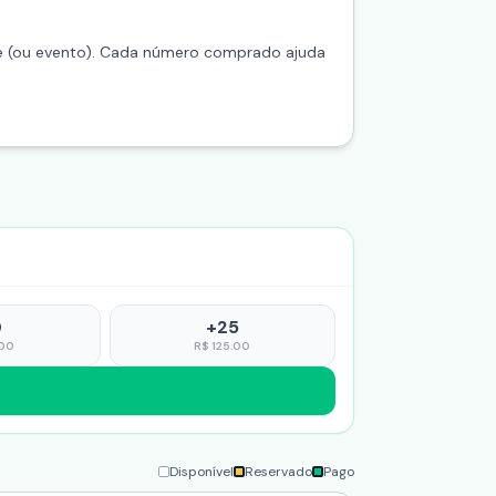
te (ou evento). Cada número comprado ajuda
0
+
25
00
R$
125.00
Disponível
Reservado
Pago