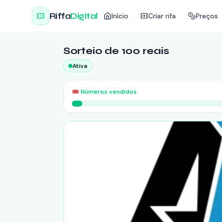
Riffa
Digital
Início
Criar rifa
Preços
Sorteio de 100 reais
Ativa
🎟️
Números vendidos