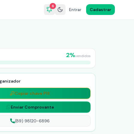
6
Entrar
Cadastrar
2
%
vendidos
ganizador
Copiar chave PIX
Enviar Comprovante
(89) 98120-6896