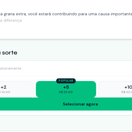
a grana extra, você estará contribuindo para uma causa importan
 a diferença.
e aumente suas
 sorte
eatoriamente
POPULAR
+
2
+
5
+
1
$
10.00
R$
25.00
R$
50.
Selecionar agora