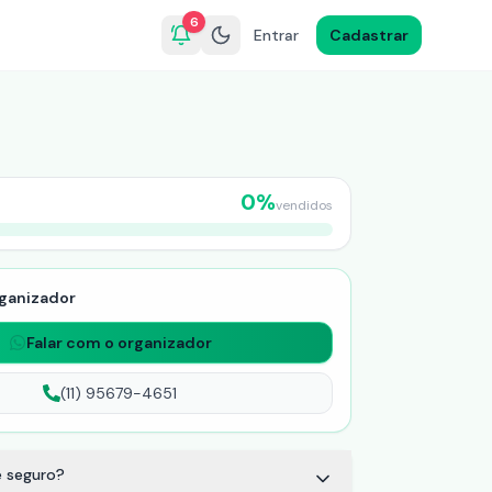
6
Entrar
Cadastrar
0
%
vendidos
ganizador
Falar com o organizador
(11) 95679-4651
 seguro?