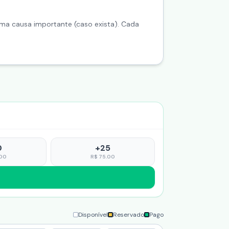
 uma causa importante (caso exista). Cada
0
+
25
00
R$
75.00
Disponível
Reservado
Pago