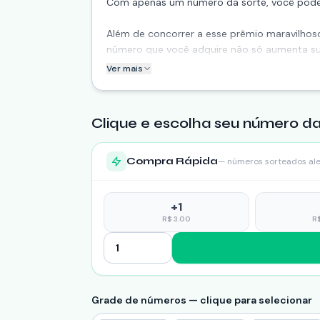
Com apenas um número da sorte, você pode s
Além de concorrer a esse prêmio maravilhoso,
número que você adquire não só aumenta s
Ver mais
Clique e escolha seu número da
Compra Rápida
— números sorteados al
+
1
R$
3.00
R
Grade de números — clique para selecionar