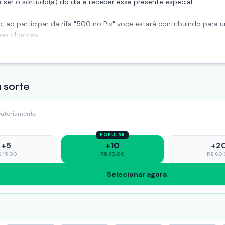
er o sortudo(a) do dia e receber esse presente especial.
 ao participar da rifa "500 no Pix" você estará contribuindo para
uas chances
 sorte
eatoriamente
POPULAR
+
5
+
10
+
2
$
15.00
R$
30.00
R$
60.
Selecionar agora