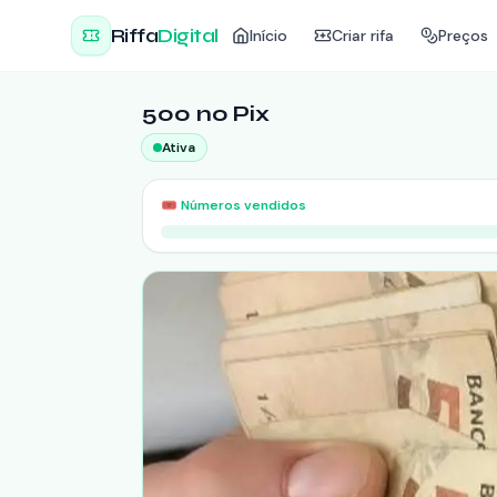
Riffa
Digital
Início
Criar rifa
Preços
500 no Pix
Ativa
🎟️
Números vendidos