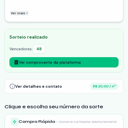
Por favor enviar o comprovante para Susi no whats 19
Ver mais
991538259
Sorteio realizado
Vencedores:
48
Ver comprovante da plataforma
Ver detalhes e contato
R$ 20,00 / nº
Clique e escolha seu número da sorte
Compra Rápida
— números sorteados aleatoriamente