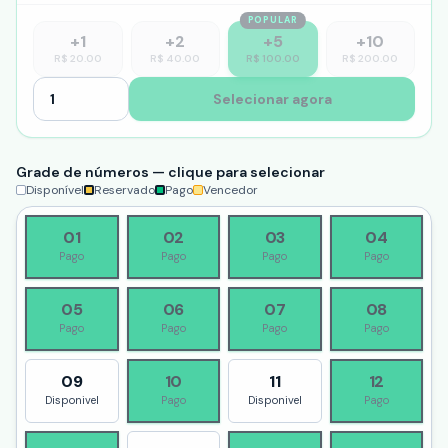
POPULAR
+
1
+
2
+
5
+
10
R$
20.00
R$
40.00
R$
100.00
R$
200.00
Selecionar agora
Grade de números — clique para selecionar
Disponível
Reservado
Pago
Vencedor
01
02
03
04
Pago
Pago
Pago
Pago
05
06
07
08
Pago
Pago
Pago
Pago
09
10
11
12
Disponivel
Pago
Disponivel
Pago