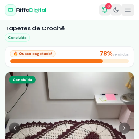
6
Riffa
Digital
Tapetes de Crochê
Concluída
78
%
🔥
Quase esgotado!
vendidos
Concluída