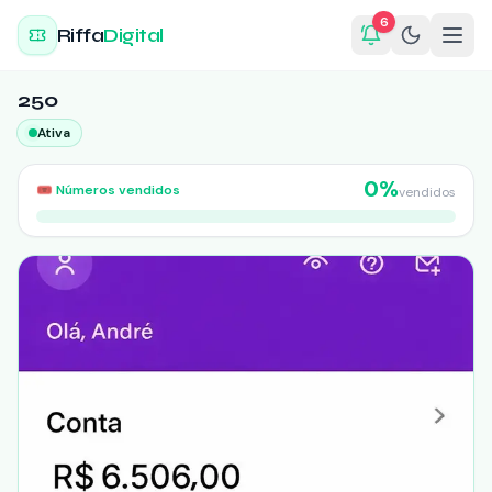
6
Riffa
Digital
250
Ativa
0
%
🎟️
Números vendidos
vendidos