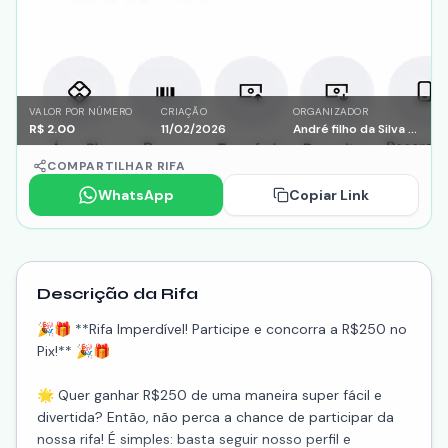
VALOR POR NÚMERO
CRIAÇÃO
ORGANIZADOR
R$
2.00
11/02/2026
André filho da Silva duarte
COMPARTILHAR RIFA
WhatsApp
Copiar Link
Descrição da Rifa
🎉🎁 **Rifa Imperdível! Participe e concorra a R$250 no
Pix!** 🎉🎁
🌟 Quer ganhar R$250 de uma maneira super fácil e
divertida? Então, não perca a chance de participar da
nossa rifa! É simples: basta seguir nosso perfil e