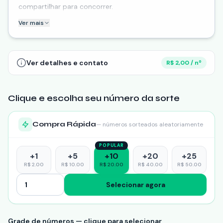
compartilhar para concorrer.
Ver mais
📆 Fique ligado nos nossos stories, pois a data da
entrega do prêmio será divulgada assim que todos os
números forem vendidos. E o melhor: teremos um vídeo
da entrega para que você possa acompanhar de perto
Ver detalhes e contato
R$ 2,00 / nº
e sentir toda a emoção!
Clique e escolha seu número da sorte
Compra Rápida
— números sorteados aleatoriamente
POPULAR
+
1
+
5
+
10
+
20
+
25
R$
2.00
R$
10.00
R$
20.00
R$
40.00
R$
50.00
Selecionar agora
Grade de números — clique para selecionar