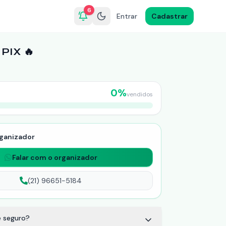
6
Entrar
Cadastrar
PIX 🔥
0
%
vendidos
ganizador
Falar com o organizador
(21) 96651-5184
 seguro?