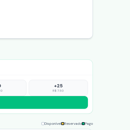
0
+
25
00
R$
7.50
io será pago no valor de R$10.000 via PIX
Disponível
Reservado
Pago