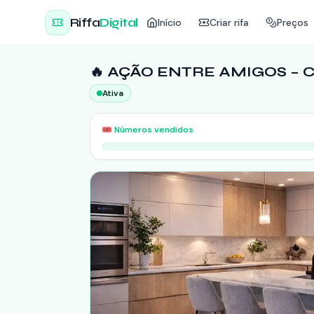
Riffa
Digital
Início
Criar rifa
Preços
🔥 AÇÃO ENTRE AMIGOS – C
Ativa
🎟️
Números vendidos