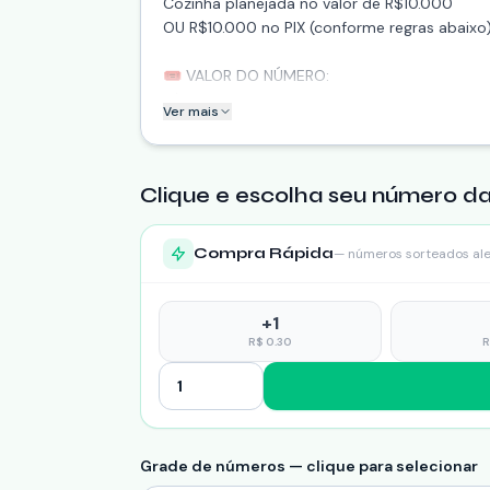
Cozinha planejada no valor de R$10.000
OU R$10.000 no PIX (conforme regras abaixo)
🎟 VALOR DO NÚMERO:
R$0,30 cada
Ver mais
📅 SORTEIO:
13/03/2026 às 21h
Clique e escolha seu número da
🎯 Baseado no resultado da Loteria Federal (
💳 PAGAMENTO:
Compra Rápida
— números sorteados al
PIX automático pela plataforma.
📌 REGRAS:
+
1
– Ação entre amigos
R$
0.30
– Sorteio público e transparente
– O prêmio será entregue em até 30 dias apó
– Caso o ganhador seja de outra cidade, esta
– Em caso de não preenchimento total dos 
Grade de números — clique para selecionar