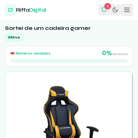
6
Riffa
Digital
Sortei de um cadeira gamer
Ativa
0
%
🎟️
Números vendidos
vendidos