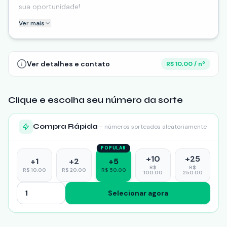
sua oportunidade!
Ver mais
Compartilhe esta rifa com seus amigos, familiares e
grupos de WhatsApp para aumentar as chances de
todos e
Ver detalhes e contato
R$ 10,00 / nº
Clique e escolha seu número da sorte
Compra Rápida
— números sorteados aleatoriamente
POPULAR
+
10
+
25
+
1
+
2
+
5
R$
R$
R$
10.00
R$
20.00
R$
50.00
100.00
250.00
Selecionar agora