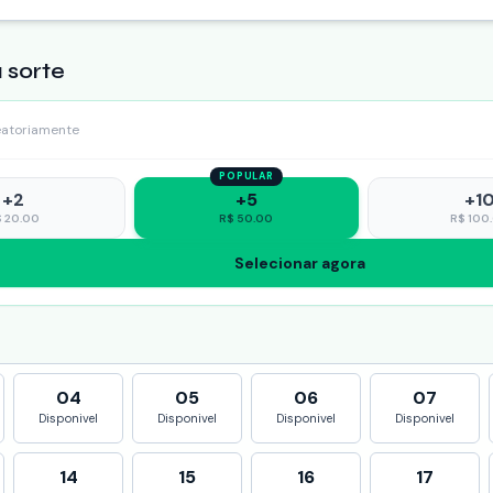
 sorte
eatoriamente
POPULAR
+
2
+
5
+
1
$
20.00
R$
50.00
R$
100
Selecionar agora
04
05
06
07
Disponivel
Disponivel
Disponivel
Disponivel
14
15
16
17