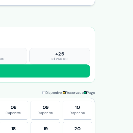
0
+
25
.00
R$
250.00
Disponível
Reservado
Pago
08
09
10
Disponivel
Disponivel
Disponivel
18
19
20