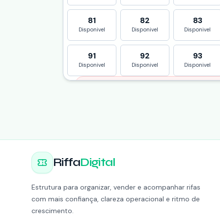
81
82
83
Disponivel
Disponivel
Disponivel
91
92
93
Disponivel
Disponivel
Disponivel
Liberação de rece
A confirmação dos seus
Entre em contato com o suporte da Rif
corrigir e reenv
Status atual
Riffa
Digital
Falar com o suporte R
Estrutura para organizar, vender e acompanhar rifas
com mais confiança, clareza operacional e ritmo de
crescimento.