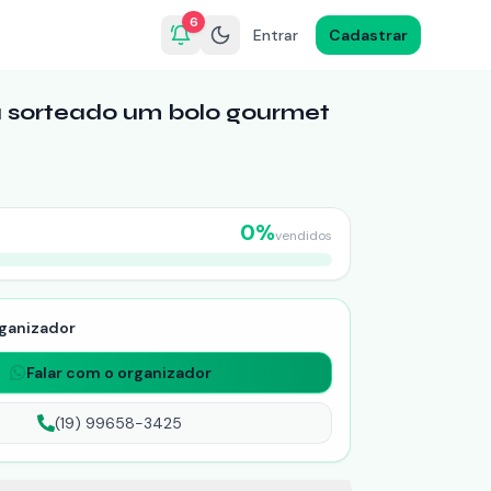
6
Entrar
Cadastrar
rá sorteado um bolo gourmet
0
%
vendidos
ganizador
Falar com o organizador
(19) 99658-3425