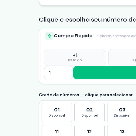
Clique e escolha seu número da
Compra Rápida
— números sorteados al
+
1
R$
10.00
R
Grade de números — clique para selecionar
01
02
03
Disponivel
Disponivel
Disponivel
11
12
13