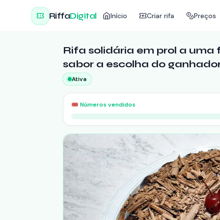
Riffa
Digital
Início
Criar rifa
Preços
Rifa solidária em prol a uma
sabor a escolha do ganhador
Ativa
🎟️
Números vendidos