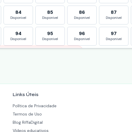
84
85
86
87
Disponivel
Disponivel
Disponivel
Disponivel
94
95
96
97
Disponivel
Disponivel
Disponivel
Disponivel
bimento reprovada
 dados foi
reprovada
.
faDigital para orientação sobre como
iar seus dados.
: reprovado
Links Úteis
iffaDigital via WhatsApp
Política de Privacidade
Termos de Uso
Blog RiffaDigital
Vídeos educativos