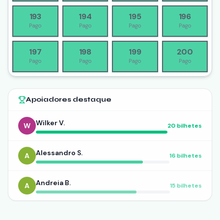
193
194
195
196
Pago
Pago
Pago
Pago
197
198
199
200
Pago
Pago
Pago
Pago
Apoiadores destaque
Wilker V.
W
20
bilhetes
Alessandro S.
A
16
bilhetes
Andreia B.
A
15
bilhetes