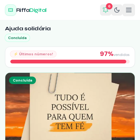
6
Riffa
Digital
Ajuda solidária
Concluída
97
%
⚡
Últimos números!
vendidos
Concluída