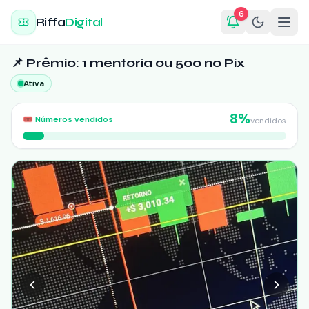
6
Riffa
Digital
📌 Prêmio: 1 mentoria ou 500 no Pix
Ativa
8
%
🎟️
Números vendidos
vendidos