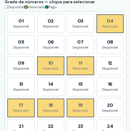
Grade de números — clique para selecionar
Disponível
Reservado
Pago
01
02
03
04
Disponivel
Disponivel
Disponivel
Reservado
05
06
07
08
Disponivel
Disponivel
Disponivel
Disponivel
09
10
11
12
Disponivel
Reservado
Reservado
Disponivel
13
14
15
16
Disponivel
Disponivel
Disponivel
Disponivel
17
18
19
20
Reservado
Reservado
Reservado
Disponivel
21
22
23
24